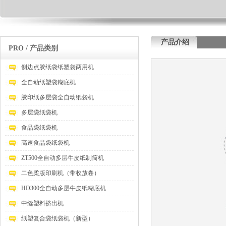
产品介绍
PRO / 产品类别
侧边点胶纸袋纸塑袋两用机
全自动纸塑袋糊底机
胶印纸多层袋全自动纸袋机
多层袋纸袋机
食品袋纸袋机
高速食品袋纸袋机
ZT500全自动多层牛皮纸制筒机
二色柔版印刷机（带收放卷）
HD300全自动多层牛皮纸糊底机
中缝塑料挤出机
纸塑复合袋纸袋机（新型）