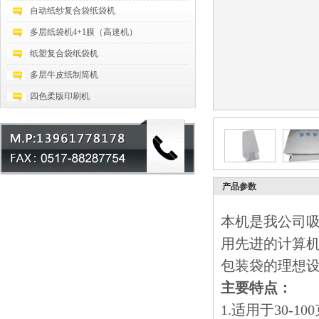
自动纸纱复合袋纸袋机
多层纸袋机4+1膜（高速机）
纸塑复合袋纸袋机
多层牛皮纸制筒机
四色柔版印刷机
产品参数
本机是我公司
用先进的计算
包装袋的理想
主要特点：
1.适用于30-