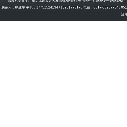
纸袋机
专业生产商，无锡市天天友情机械有限公司专业生产纸塑复合袋纸袋机，
联系人：徐建平 手机：17751524134 / 13961778178 电话：0517-88287754 / 0
济开